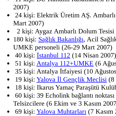
2007)
24 kişi: Elektrik Üretim AŞ. Ambarlı
Mart 2007)
2 kişi: Aygaz Ambarlı Dolum Tesisi
180 kişi:
Sağlık Bakanlığı
, Acil Sağlı
UMKE personeli (26-29 Mart 2007)
40 kişi:
İstanbul 112
(14 Nisan 2007
51 kişi:
Antalya 112+UMKE
(6 Ağus
35 kişi: Antalya İtfaiyesi (10 Ağusto
19 kişi:
Yalova İl Gençlik Meclisi
(8 
18 kişi: Ikarus Yamaç Paraşütü Kulü
60 kişi: 39 Echolink bağlantı noktas
Telsizcilere (6 Ekim ve 3 Kasım 2007
69 kişi:
Yalova Muhtarları
(7 Kasım 