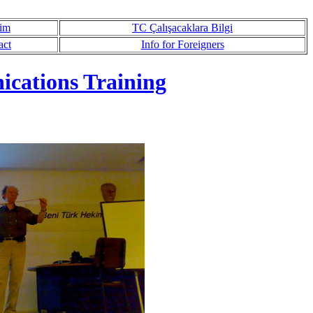
şim
TC Çalışacaklara Bilgi
act
Info for Foreigners
cations Training