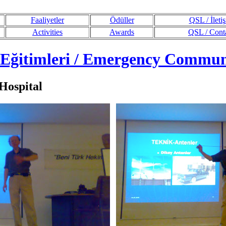
Faaliyetler
Ödüller
QSL / İleti
Activities
Awards
QSL / Cont
 Eğitimleri / Emergency Communi
Hospital