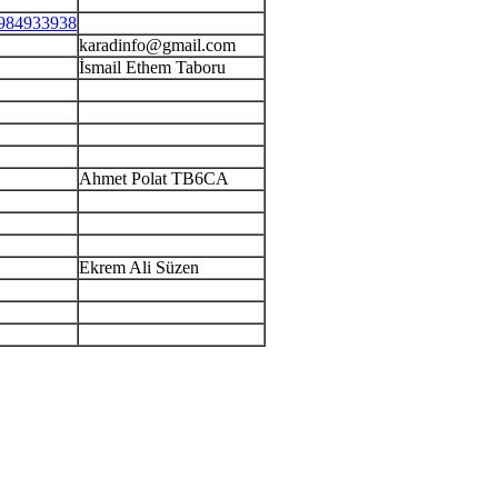
3984933938
karadinfo@gmail.com
İsmail Ethem Taboru
Ahmet Polat TB6CA
Ekrem Ali Süzen