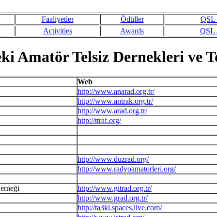
Faaliyetler
Ödüller
QSL /
Activities
Awards
QSL /
ki Amatör Telsiz Dernekleri ve T
Web
http://www.anarad.org.tr/
http://www.antrak.org.tr/
http://www.arad.org.tr/
http://ttraf.org/
http://www.duzrad.org/
http://www.radyoamatorleri.org/
erneği
http://www.gitrad.org.tr/
http://www.grad.org.tr/
http://ta3ki.spaces.live.com/