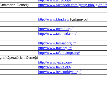
http://www.istrad.org/
Amatörleri Derneği
http://www.facebook.com/group.php?gid=3
http://www.ktrad.eu/
[çalışmıyor]
http://www.merad.org/
http://www.taramad.com/
http://www.tamsat.org.tr/
http://www.trac.org.tr/
http://www.ta3kk.ampr.org/
graf Operatörleri Derneği
http://www.yatrac.org/
http://www.ta2kz.org/
http://www.irescturkiye.org/