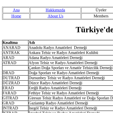
Ana
Hakkımızda
Üyeler
Home
About Us
Members
Türkiye'de
Kısaltma
Adı
ANARAD
Anadolu Radyo Amatörleri Derneği
ANTRAK
Ankara Telsiz ve Radyo Amatörleri Kulübü
ARAD
Adana Radyo Amatörleri Derneği
ATRAD
Afyon Telsiz ve Radyo Amatörleri Derneği
Çankırı Doğa Sporları ve Amatör Telsizcilik Derneği
DRAD
Doğa Sporları ve Radyo Amatörleri Derneği
DUTRAD
Dursunbey Telsiz ve Radyo Amatörleri Derneği
DÜZRAD
Düzce Radyo Amatörleri Derneği
ERAD
Ereğli Radyo Amatörleri Derneği
FARAD
Fethiye Telsiz ve Radyo Amatörleri Derneği
GITRAD
Giresun Telsiz Radyo Amatörleri ve Doğa Sporları D
GRAD
Gaziantep Radyo Amatörleri Derneği
INTRAD
İnegöl Telsiz ve Radyo Amatörleri Derneği