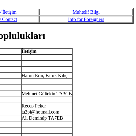
 İletişim
Muhtelif Bilgi
 Contact
Info for Foreigners
oplulukları
İletişim
Harun Erin, Faruk Kılıç
Mehmet Gültekin TA3CB
Recep Peker
ta2pi@hotmail.com
Ali Demiralp TA7EB