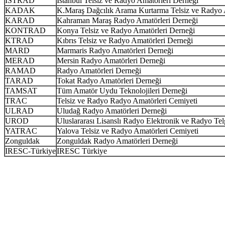
İSTRAD
İstanbul Telsiz ve Radyo Amatörleri Derneği
KADAK
K.Maraş Dağcılık Arama Kurtarma Telsiz ve Radyo 
KARAD
Kahraman Maraş Radyo Amatörleri Derneği
KONTRAD
Konya Telsiz ve Radyo Amatörleri Derneği
KTRAD
Kıbrıs Telsiz ve Radyo Amatörleri Derneği
MARD
Marmaris Radyo Amatörleri Derneği
MERAD
Mersin Radyo Amatörleri Derneği
RAMAD
Radyo Amatörleri Derneği
TARAD
Tokat Radyo Amatörleri Derneği
TAMSAT
Tüm Amatör Uydu Teknolojileri Derneği
TRAC
Telsiz ve Radyo Radyo Amatörleri Cemiyeti
ULRAD
Uludağ Radyo Amatörleri Derneği
UROD
Uluslararası Lisanslı Radyo Elektronik ve Radyo Tel
YATRAC
Yalova Telsiz ve Radyo Amatörleri Cemiyeti
Zonguldak
Zonguldak Radyo Amatörleri Derneği
IRESC-Türkiye
IRESC Türkiye