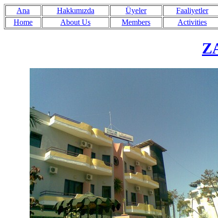
Ana
Hakkımızda
Üyeler
Faaliyetler
Home
About Us
Members
Activities
Z