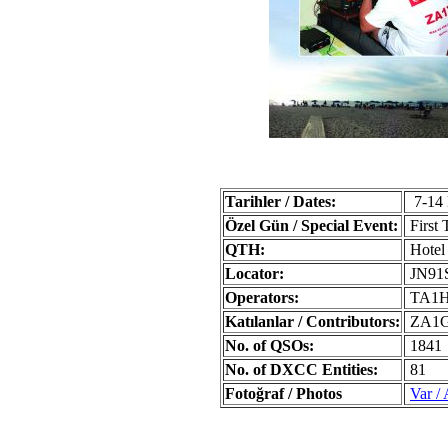
Tarihler / Dates:
7-14 E
Özel Gün / Special Event:
First
QTH:
Hotel 
Locator:
JN91
Operators:
TA1
Katılanlar / Contributors:
ZA1G 
No. of QSOs:
1841
No. of DXCC Entities:
81
Fotoğraf / Photos
Var / 