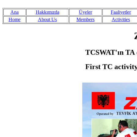
Ana
Hakkımızda
Üyeler
Faaliyetler
Home
About Us
Members
Activities
TCSWAT'ın TA dı
First TC activi