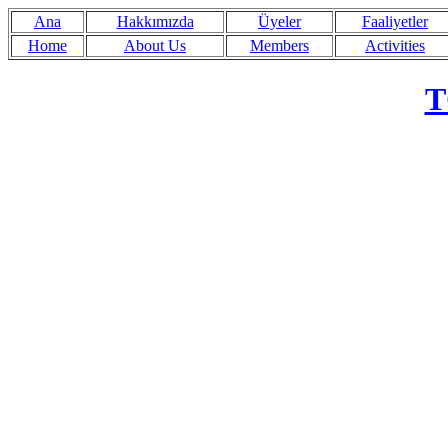
Ana
Hakkımızda
Üyeler
Faaliyetler
Home
About Us
Members
Activities
T