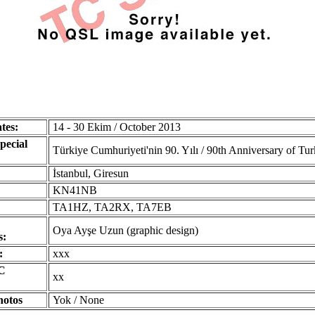
tes:
14 - 30 Ekim / October 2013
pecial
Türkiye Cumhuriyeti'nin 90. Yılı / 90th Anniversary of Tu
İstanbul, Giresun
KN41NB
TA1HZ, TA2RX, TA7EB
Oya Ayşe Uzun (graphic design)
s:
:
xxx
C
xx
hotos
Yok / None