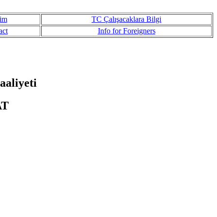
şim
TC Çalışacaklara Bilgi
act
Info for Foreigners
aliyeti
AT