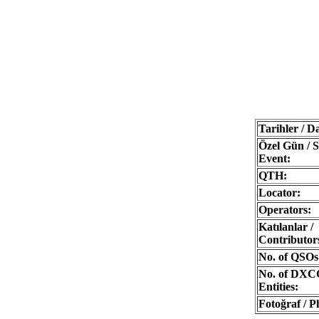
Tarihler / Da
Özel Gün / S
Event:
QTH:
Locator:
Operators:
Katılanlar /
Contributor
No. of QSOs
No. of DXC
Entities:
Fotoğraf / P