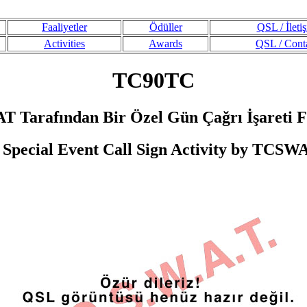
Faaliyetler
Ödüller
QSL / İleti
Activities
Awards
QSL / Cont
TC90TC
 Tarafından Bir Özel Gün Çağrı İşareti Fa
 Special Event Call Sign Activity by TCSW