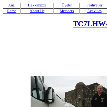
Ana
Hakkımızda
Üyeler
Faaliyetler
Home
About Us
Members
Activities
TC7LHW- 