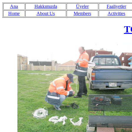
Ana
Hakkımızda
Üyeler
Faaliyetler
Home
About Us
Members
Activities
T