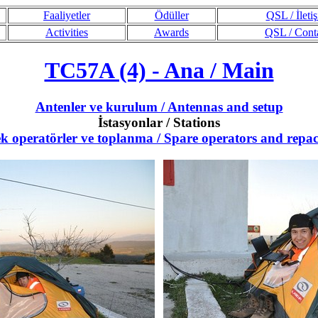
Faaliyetler
Ödüller
QSL / İleti
Activities
Awards
QSL / Cont
TC57A (4) - Ana / Main
Antenler ve kurulum / Antennas and setup
İstasyonlar / Stations
k operatörler ve toplanma / Spare operators and repa