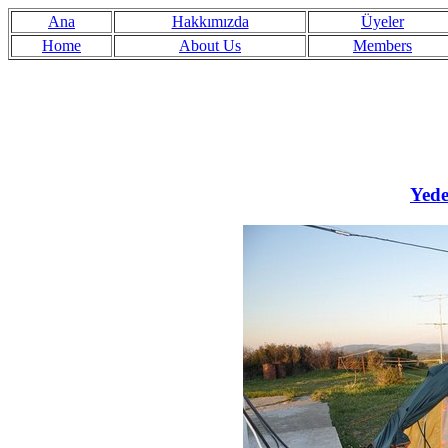
Ana
Hakkımızda
Üyeler
Home
About Us
Members
Yede