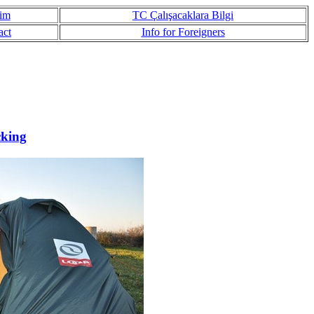
şim
TC Çalışacaklara Bilgi
act
Info for Foreigners
cking