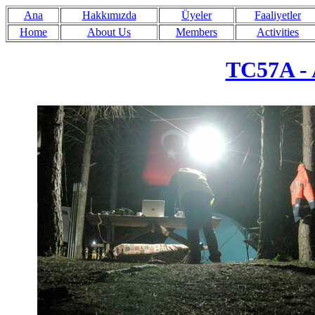
Ana
Hakkımızda
Üyeler
Faaliyetler
Home
About Us
Members
Activities
TC57A - 