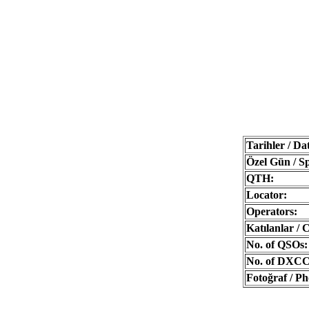
Tarihler / Dat
Özel Gün / Sp
QTH:
Locator:
Operators:
Katılanlar / 
No. of QSOs:
No. of DXCC 
Fotoğraf / Ph