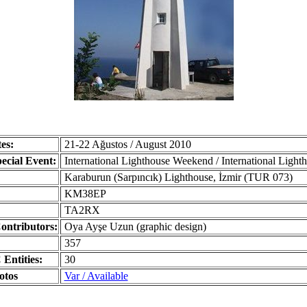
es:
21-22 Ağustos / August 2010
ecial Event:
International Lighthouse Weekend / International Ligh
Karaburun (Sarpıncık) Lighthouse, İzmir (TUR 073)
KM38EP
TA2RX
Contributors:
Oya Ayşe Uzun (graphic design)
357
Entities:
30
otos
Var / Available