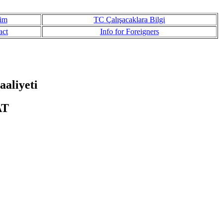
şim
TC Çalışacaklara Bilgi
act
Info for Foreigners
aliyeti
AT