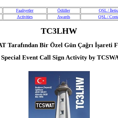
Faaliyetler
Ödüller
QSL / İleti
Activities
Awards
QSL / Cont
TC3LHW
 Tarafından Bir Özel Gün Çağrı İşareti Fa
 Special Event Call Sign Activity by TCSW