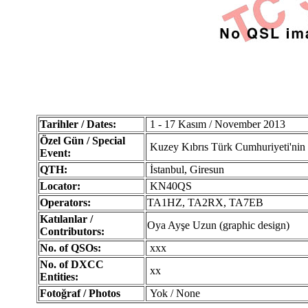
Tarihler / Dates:
1 - 17 Kasım / November 2013
Özel Gün / Special
Kuzey Kıbrıs Türk Cumhuriyeti'nin 
Event:
QTH:
İstanbul, Giresun
Locator:
KN40QS
Operators:
TA1HZ, TA2RX, TA7EB
Katılanlar /
Oya Ayşe Uzun (graphic design)
Contributors:
No. of QSOs:
xxx
No. of DXCC
xx
Entities:
Fotoğraf / Photos
Yok / None