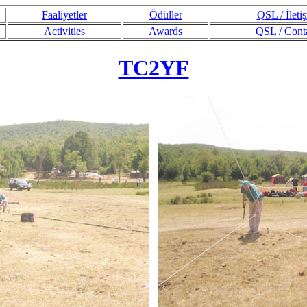
Faaliyetler
Ödüller
QSL / İleti
Activities
Awards
QSL / Cont
TC2YF