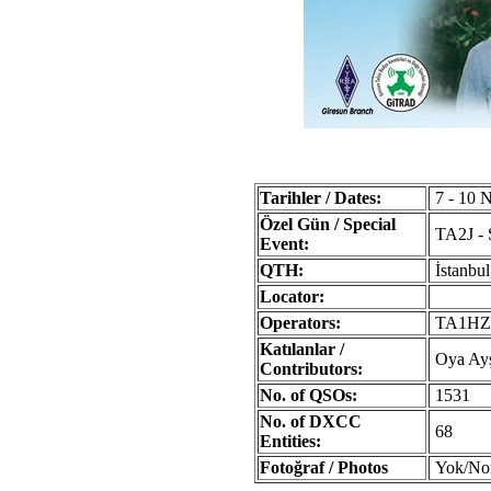
Tarihler / Dates:
7 - 10 N
Özel Gün / Special
TA2J - 
Event:
QTH:
İstanbul
Locator:
Operators:
TA1HZ,
Katılanlar /
Oya Ayş
Contributors:
No. of QSOs:
1531
No. of DXCC
68
Entities:
Fotoğraf / Photos
Yok/No