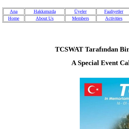
Ana
Hakkımızda
Üyeler
Faaliyetler
Home
About Us
Members
Activities
TCSWAT Tarafından Bir Ö
A Special Event Ca