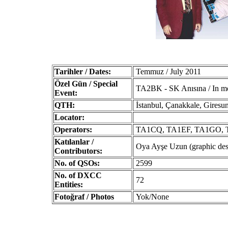
Tarihler / Dates:
Temmuz / July 2011
Özel Gün / Special
TA2BK - SK Anısına / In 
Event:
QTH:
İstanbul, Çanakkale, Giresu
Locator:
Operators:
TA1CQ, TA1EF, TA1GO, 
Katılanlar /
Oya Ayşe Uzun (graphic des
Contributors:
No. of QSOs:
2599
No. of DXCC
72
Entities:
Fotoğraf / Photos
Yok/None