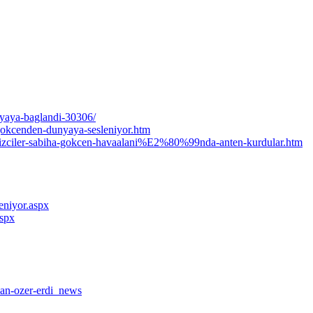
nyaya-baglandi-30306/
gokcenden-dunyaya-sesleniyor.htm
e-izciler-sabiha-gokcen-havaalani%E2%80%99nda-anten-kurdular.htm
eniyor.aspx
aspx
zan-ozer-erdi_news