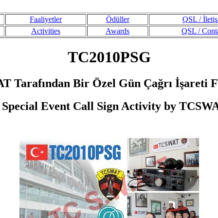
Faaliyetler
Ödüller
QSL / İleti
Activities
Awards
QSL / Cont
TC2010PSG
 Tarafından Bir Özel Gün Çağrı İşareti Fa
 Special Event Call Sign Activity by TCSW