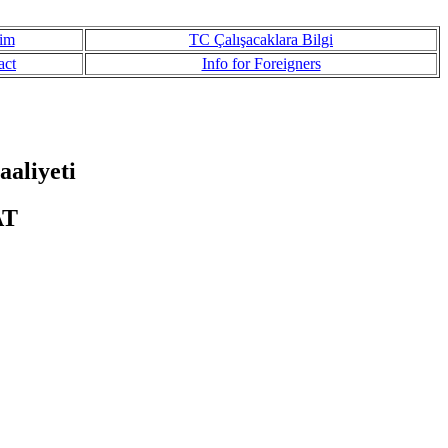
şim
TC Çalışacaklara Bilgi
act
Info for Foreigners
aliyeti
AT