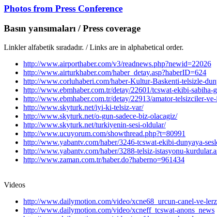
Photos from Press Conference
Basın yansımaları / Press coverage
Linkler alfabetik sıradadır. / Links are in alphabetical order.
http://www.airporthaber.com/v3/readnews.php?newid=22026
http://www.airturkhaber.com/haber_detay.asp?haberID=624
http://www.corluhaberi.com/haber-Kultur-Baskenti-telsizle-du
http://www.ebmhaber.com.tr/detay/22601/tcswat-ekibi-sabiha-
http://www.ebmhaber.com.tr/detay/22913/amator-telsizciler-v
http://www.skyturk.net/iyi-ki-telsiz-var/
http://www.skyturk.net/o-gun-sadece-biz-olacagiz/
http://www.skyturk.net/turkiyenin-sesi-oldular/
http://www.ucuyorum.com/showthread.php?t=80991
http://www.yabantv.com/haber/3246-tcswat-ekibi-dunyaya-sesl
http://www.yabantv.com/haber/3288-telsiz-istasyonu-kurdular.
http://www.zaman.com.tr/haber.do?haberno=961434
Videos
http://www.dailymotion.com/video/xcne68_urcun-canel-ve-ler
http://www.dailymotion.com/video/xcneff_tcswat-anons_news