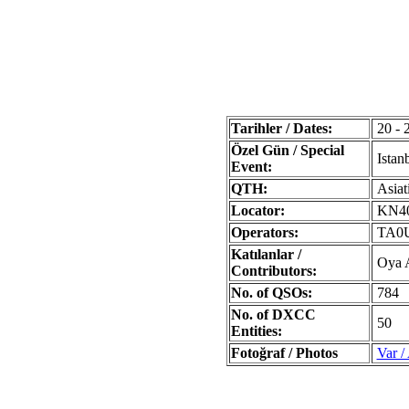
Tarihler / Dates:
20 - 
Özel Gün / Special
Istanb
Event:
QTH:
Asiati
Locator:
KN4
Operators:
TA0U
Katılanlar /
Oya A
Contributors:
No. of QSOs:
784
No. of DXCC
50
Entities:
Fotoğraf / Photos
Var /