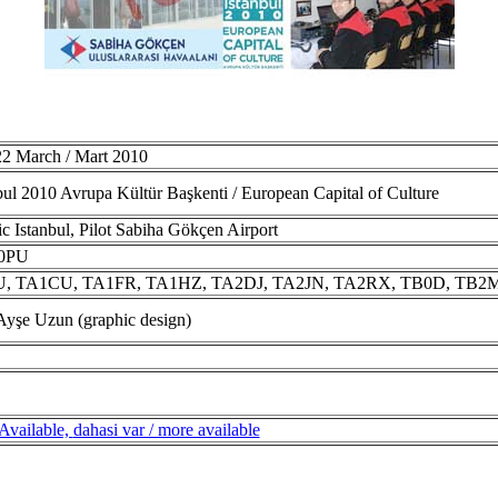
22 March / Mart 2010
ul 2010 Avrupa Kültür Başkenti / European Capital of Culture
c Istanbul, Pilot Sabiha Gökçen Airport
0PU
, TA1CU, TA1FR, TA1HZ, TA2DJ, TA2JN, TA2RX, TB0D, TB2MYE,
yşe Uzun (graphic design)
 Available,
dahasi var / more available