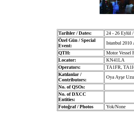
Tarihler / Dates:
24 - 26 Eylül 
Özel Gün / Special
Istanbul 2010 
Event:
QTH:
Motor Vessel F
Locator:
KN41LA
Operators:
TA1FR, TA1
Katılanlar /
Oya Ayşe Uzun
Contributors:
No. of QSOs:
No. of DXCC
Entities:
Fotoğraf / Photos
Yok/None