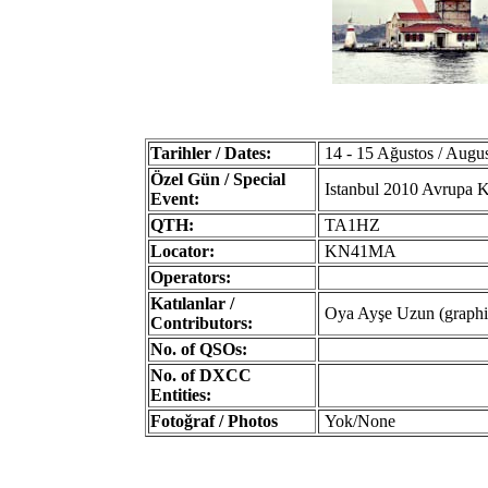
Tarihler / Dates:
14 - 15 Ağustos / Augu
Özel Gün / Special
Istanbul 2010 Avrupa Kü
Event:
QTH:
TA1HZ
Locator:
KN41MA
Operators:
Katılanlar /
Oya Ayşe Uzun (graphi
Contributors:
No. of QSOs:
No. of DXCC
Entities:
Fotoğraf / Photos
Yok/None