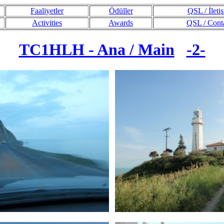
Faaliyetler
Ödüller
QSL / İleti
Activities
Awards
QSL / Cont
TC1HLH - Ana / Main
-2-