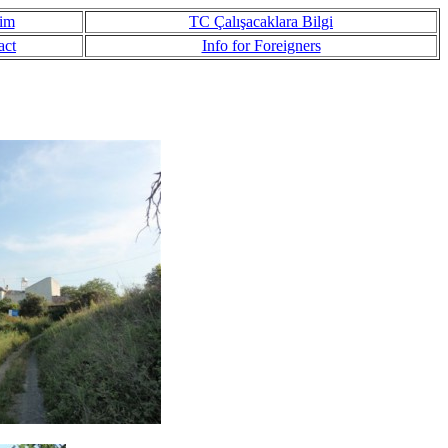
şim
TC Çalışacaklara Bilgi
act
Info for Foreigners