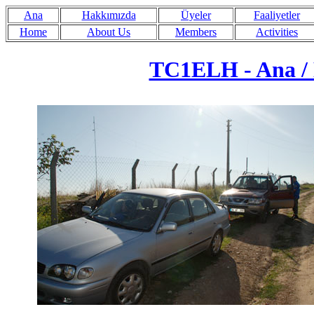
Ana
Hakkımızda
Üyeler
Faaliyetler
Home
About Us
Members
Activities
TC1ELH - Ana /