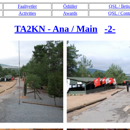
Faaliyetler
Ödüller
QSL / İleti
Activities
Awards
QSL / Cont
TA2KN - Ana / Main
-2-