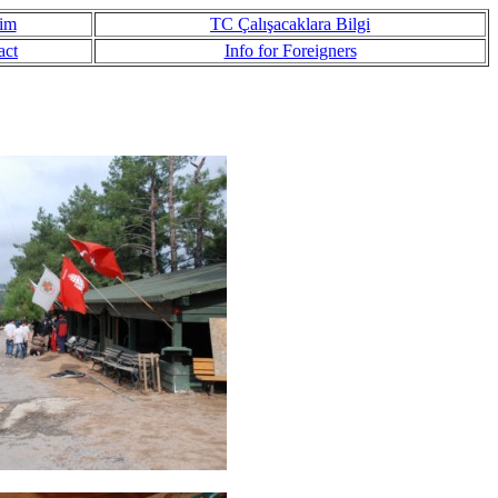
şim
TC Çalışacaklara Bilgi
act
Info for Foreigners